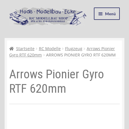
Zur
Zum
Menü
Navigation
Inhalt
springen
springen
Startseite
Kasse
Startseite
RC Modelle
Flugzeug
Arrows Pionier
Gyro RTF 620mm
ARROWS PIONIER GYRO RTF 620MM
Mein Konto
Arrows Pionier Gyro
Recycling, Entsorgung und Umwelt
RTF 620mm
Shop
Warenkorb
Ablauf einer Bestellung