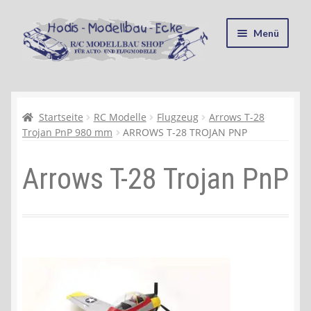
Zur
Zum
Menü
Navigation
Inhalt
springen
springen
Startseite
Kasse
Startseite
RC Modelle
Flugzeug
Arrows T-28
Trojan PnP 980 mm
ARROWS T-28 TROJAN PNP
Mein Konto
Arrows T-28 Trojan PnP
Recycling, Entsorgung und Umwelt
Shop
Warenkorb
Ablauf einer Bestellung