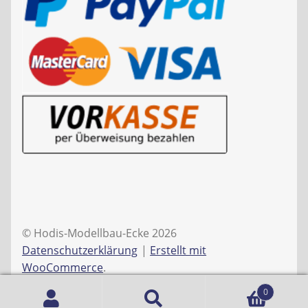
© Hodis-Modellbau-Ecke 2026
Datenschutzerklärung
Erstellt mit
WooCommerce
.
0
Suche
Suchen