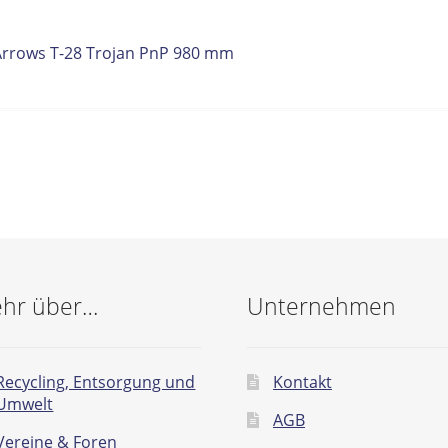
itrags-
orheriger
Arrows T-28 Trojan PnP 980 mm
eitrag:
vigation
hr über…
Unternehmen
Recycling, Entsorgung und
Kontakt
Umwelt
AGB
Vereine & Foren