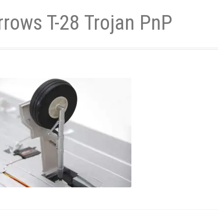
rrows T-28 Trojan PnP
- und Elektronikgeräte Verordnung
ne & Foren
Kontakt
AGB
Widerrufsbelehrung