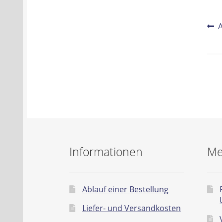
Be
V
B
Na
Informationen
Me
Ablauf einer Bestellung
Liefer- und Versandkosten