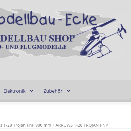
Elektronik
Zubehör
Entsorgung und Umwelt
Shop
Warenkorb
Ablauf einer Bestel
n
Lieferzeit & Verfügbarkeit
Gutschein
s T-28 Trojan PnP 980 mm
ARROWS T-28 TROJAN PNP