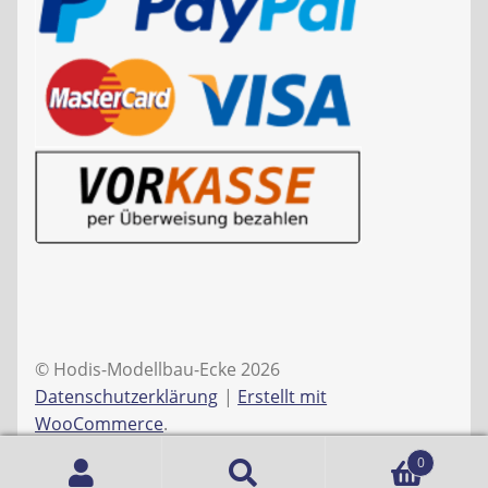
© Hodis-Modellbau-Ecke 2026
Datenschutzerklärung
Erstellt mit
WooCommerce
.
0
Suche
Suchen