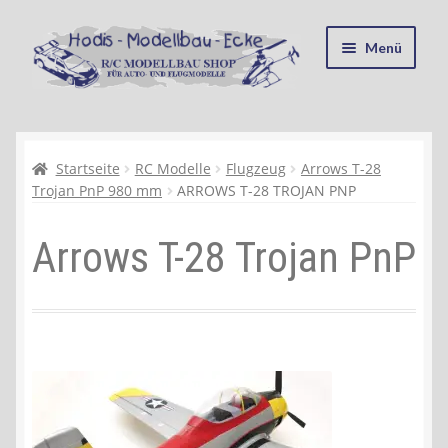
Zur
Zum
Menü
Navigation
Inhalt
springen
springen
Startseite
Kasse
Startseite
RC Modelle
Flugzeug
Arrows T-28
Trojan PnP 980 mm
ARROWS T-28 TROJAN PNP
Mein Konto
Arrows T-28 Trojan PnP
Recycling, Entsorgung und Umwelt
Shop
Warenkorb
Ablauf einer Bestellung