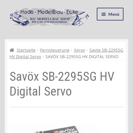
Zur
Zum
Menü
Navigation
Inhalt
springen
springen
Startseite
Kasse
Startseite
Fernsteuerung
Servo
Savöx SB-2295SG
HV Digital Servo
SAVÖX SB-2295SG HV DIGITAL SERVO
Mein Konto
Savöx SB-2295SG HV
Recycling, Entsorgung und Umwelt
Digital Servo
Shop
Warenkorb
Ablauf einer Bestellung