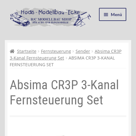
Zur
Zum
Menü
Navigation
Inhalt
springen
springen
Startseite
Kasse
Startseite
Fernsteuerung
Sender
Absima CR3P
3-Kanal Fernsteuerung Set
ABSIMA CR3P 3-KANAL
FERNSTEUERUNG SET
Mein Konto
Absima CR3P 3-Kanal
Recycling, Entsorgung und Umwelt
Fernsteuerung Set
Shop
Warenkorb
Ablauf einer Bestellung