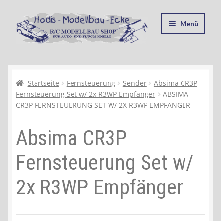
Zur
Zum
Menü
Navigation
Inhalt
springen
springen
Startseite
Kasse
Startseite
Fernsteuerung
Sender
Absima CR3P
Fernsteuerung Set w/ 2x R3WP Empfänger
ABSIMA
CR3P FERNSTEUERUNG SET W/ 2X R3WP EMPFÄNGER
Mein Konto
Absima CR3P
Recycling, Entsorgung und Umwelt
Fernsteuerung Set w/
Shop
2x R3WP Empfänger
Warenkorb
Ablauf einer Bestellung