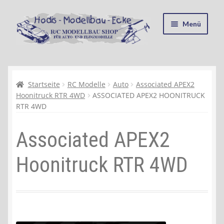
Zur
Zum
Menü
Navigation
Inhalt
springen
springen
Startseite
Kasse
Startseite
RC Modelle
Auto
Associated APEX2
Hoonitruck RTR 4WD
ASSOCIATED APEX2 HOONITRUCK
RTR 4WD
Mein Konto
Associated APEX2
Recycling, Entsorgung und Umwelt
Hoonitruck RTR 4WD
Shop
Warenkorb
Ablauf einer Bestellung