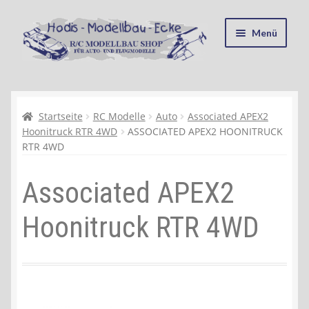
Zur
Zum
Menü
Navigation
Inhalt
springen
springen
Startseite
Kasse
Startseite
RC Modelle
Auto
Associated APEX2
Hoonitruck RTR 4WD
ASSOCIATED APEX2 HOONITRUCK
RTR 4WD
Mein Konto
Associated APEX2
Recycling, Entsorgung und Umwelt
Hoonitruck RTR 4WD
Shop
Warenkorb
Ablauf einer Bestellung