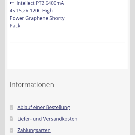
Beitrags-
Vorheriger
Intellect PT2 6400mA
Kontakt
Beitrag:
4S 15,2V 120C High
Navigation
Power Graphene Shorty
AGB
Pack
Widerrufsbelehrung
Datenschutzerklärung
Impressum
Informationen
Ablauf einer Bestellung
Liefer- und Versandkosten
Zahlungsarten