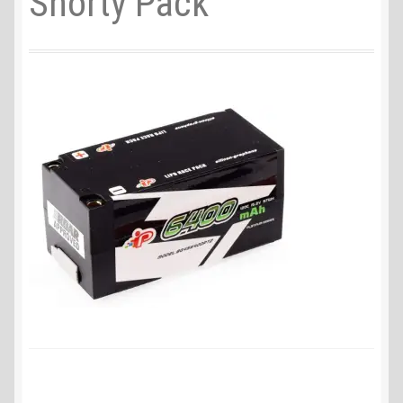
Shorty Pack
Liefer- und Versandkosten
Zahlungsarten
Lieferzeit & Verfügbarkeit
Gutschein
Batterien- und Akku Verordnung
Elektro- und Elektronikgeräte Verordnung
Öle- und Schmierstoff Verordnung
Vereine & Foren