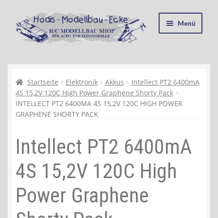
Zur
Zum
Menü
Navigation
Inhalt
springen
springen
Startseite
Kasse
Startseite
Elektronik
Akkus
Intellect PT2 6400mA
4S 15,2V 120C High Power Graphene Shorty Pack
INTELLECT PT2 6400MA 4S 15,2V 120C HIGH POWER
Mein Konto
GRAPHENE SHORTY PACK
Recycling, Entsorgung und Umwelt
Intellect PT2 6400mA
Shop
4S 15,2V 120C High
Warenkorb
Power Graphene
Ablauf einer Bestellung