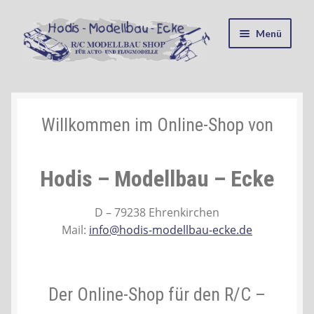
Zur
Zum
Menü
Navigation
Inhalt
springen
springen
Startseite
Kasse
Willkommen im Online-Shop von
Mein Konto
Hodis – Modellbau – Ecke
Recycling, Entsorgung und Umwelt
D – 79238 Ehrenkirchen
Mail:
info@hodis-modellbau-ecke.de
Shop
Warenkorb
Der Online-Shop für den R/C –
Ablauf einer Bestellung