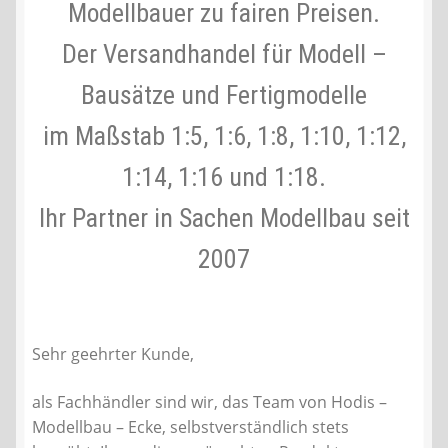
Modellbauer zu fairen Preisen.
Liefer- und Versandkosten
Der Versandhandel für Modell –
Bausätze und Fertigmodelle
Zahlungsarten
im Maßstab 1:5, 1:6, 1:8, 1:10, 1:12,
Lieferzeit & Verfügbarkeit
1:14, 1:16 und 1:18.
Gutschein
Ihr Partner in Sachen Modellbau seit
Batterien- und Akku Verordnung
2007
Elektro- und Elektronikgeräte Verordnung
Sehr geehrter Kunde,
Öle- und Schmierstoff Verordnung
als Fachhändler sind wir, das Team von Hodis –
Vereine & Foren
Modellbau – Ecke, selbstverständlich stets