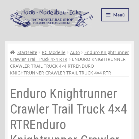
Zur
Zum
Menü
Navigation
Inhalt
springen
springen
Startseite
Kasse
Startseite
RC Modelle
Auto
Enduro Knightrunner
Crawler Trail Truck 4×4 RTR
ENDURO KNIGHTRUNNER
CRAWLER TRAIL TRUCK 4×4 RTRENDURO
Mein Konto
KNIGHTRUNNER CRAWLER TRAIL TRUCK 4×4 RTR
Recycling, Entsorgung und Umwelt
Enduro Knightrunner
Shop
Crawler Trail Truck 4×4
Warenkorb
RTREnduro
Ablauf einer Bestellung