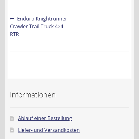
Kontakt
Beitrags-
Vorheriger
Enduro Knightrunner
AGB
Beitrag:
Crawler Trail Truck 4×4
Navigation
RTR
Widerrufsbelehrung
Datenschutzerklärung
Impressum
Informationen
Ablauf einer Bestellung
Liefer- und Versandkosten