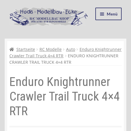
Zur
Zum
Menü
Navigation
Inhalt
springen
springen
Startseite
Kasse
Startseite
RC Modelle
Auto
Enduro Knightrunner
Crawler Trail Truck 4×4 RTR
ENDURO KNIGHTRUNNER
CRAWLER TRAIL TRUCK 4×4 RTR
Mein Konto
Enduro Knightrunner
Recycling, Entsorgung und Umwelt
Crawler Trail Truck 4×4
Shop
RTR
Warenkorb
Ablauf einer Bestellung