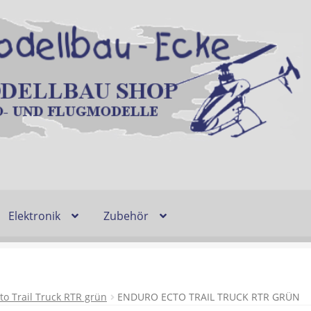
Elektronik
Zubehör
Entsorgung und Umwelt
Shop
Warenkorb
Ablauf einer Bestel
n
Lieferzeit & Verfügbarkeit
Gutschein
to Trail Truck RTR grün
ENDURO ECTO TRAIL TRUCK RTR GRÜN