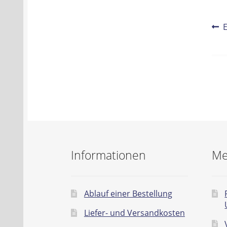
Be
V
E
B
Na
Informationen
Me
Ablauf einer Bestellung
Liefer- und Versandkosten