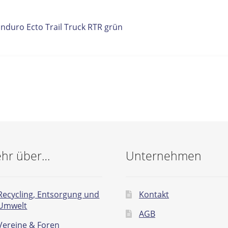
itrags-
orheriger
nduro Ecto Trail Truck RTR grün
eitrag:
vigation
hr über…
Unternehmen
Recycling, Entsorgung und
Kontakt
Umwelt
AGB
Vereine & Foren