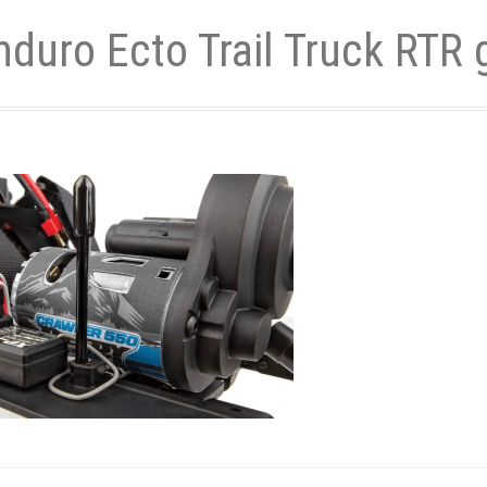
nduro Ecto Trail Truck RTR 
- und Elektronikgeräte Verordnung
ne & Foren
Kontakt
AGB
Widerrufsbelehrung