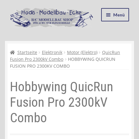
Zur
Zum
Menü
Navigation
Inhalt
springen
springen
Startseite
Kasse
Startseite
Elektronik
Motor (Elektro)
QuicRun
Fusion Pro 2300kV Combo
HOBBYWING QUICRUN
FUSION PRO 2300KV COMBO
Mein Konto
Hobbywing QuicRun
Recycling, Entsorgung und Umwelt
Fusion Pro 2300kV
Shop
Combo
Warenkorb
Ablauf einer Bestellung