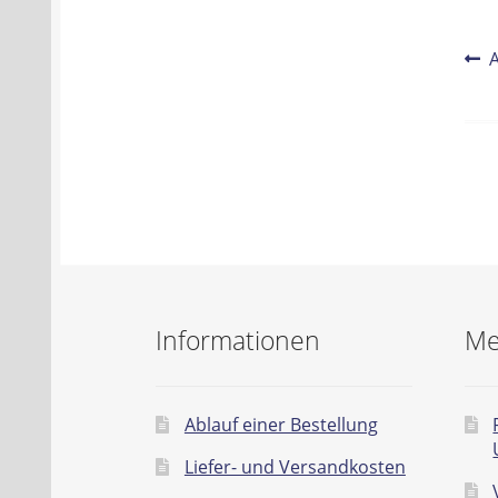
Be
V
B
Na
Informationen
Me
Ablauf einer Bestellung
Liefer- und Versandkosten