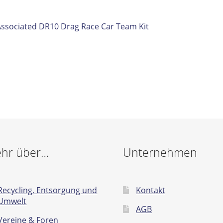
itrags-
orheriger
Associated DR10 Drag Race Car Team Kit
eitrag:
vigation
hr über…
Unternehmen
Recycling, Entsorgung und
Kontakt
Umwelt
AGB
Vereine & Foren