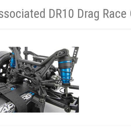
ssociated DR10 Drag Race 
- und Elektronikgeräte Verordnung
ne & Foren
Kontakt
AGB
Widerrufsbelehrung