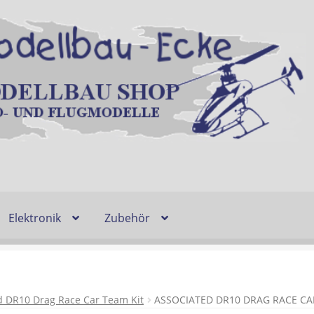
Elektronik
Zubehör
Entsorgung und Umwelt
Shop
Warenkorb
Ablauf einer Bestel
n
Lieferzeit & Verfügbarkeit
Gutschein
d DR10 Drag Race Car Team Kit
ASSOCIATED DR10 DRAG RACE CA