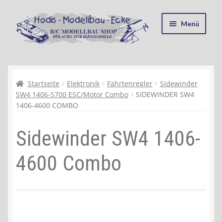
Zur
Zum
Menü
Navigation
Inhalt
springen
springen
Startseite
Kasse
Startseite
Elektronik
Fahrtenregler
Sidewinder
SW4 1406-5700 ESC/Motor Combo
SIDEWINDER SW4
1406-4600 COMBO
Mein Konto
Sidewinder SW4 1406-
Recycling, Entsorgung und Umwelt
4600 Combo
Shop
Warenkorb
Ablauf einer Bestellung