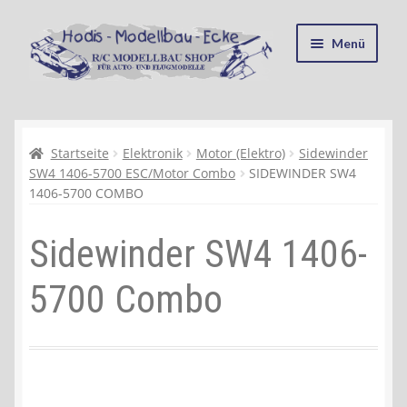
Zur
Zum
Menü
Navigation
Inhalt
springen
springen
Startseite
Kasse
Startseite
Elektronik
Motor (Elektro)
Sidewinder
SW4 1406-5700 ESC/Motor Combo
SIDEWINDER SW4
1406-5700 COMBO
Mein Konto
Sidewinder SW4 1406-
Recycling, Entsorgung und Umwelt
5700 Combo
Shop
Warenkorb
Ablauf einer Bestellung