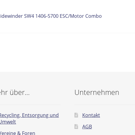
itrags-
orheriger
Sidewinder SW4 1406-5700 ESC/Motor Combo
eitrag:
vigation
hr über…
Unternehmen
Recycling, Entsorgung und
Kontakt
Umwelt
AGB
Vereine & Foren