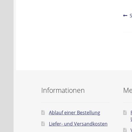
Be
V
B
Na
Informationen
Me
Ablauf einer Bestellung
Liefer- und Versandkosten