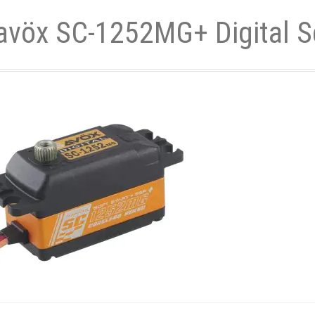
avöx SC-1252MG+ Digital S
- und Elektronikgeräte Verordnung
ne & Foren
Kontakt
AGB
Widerrufsbelehrung