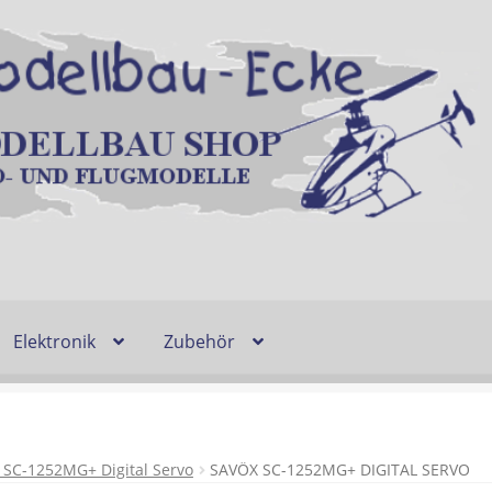
Elektronik
Zubehör
Entsorgung und Umwelt
Shop
Warenkorb
Ablauf einer Bestel
n
Lieferzeit & Verfügbarkeit
Gutschein
 SC-1252MG+ Digital Servo
SAVÖX SC-1252MG+ DIGITAL SERVO