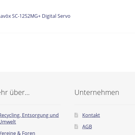
itrags-
orheriger
Savöx SC-1252MG+ Digital Servo
eitrag:
vigation
hr über…
Unternehmen
Recycling, Entsorgung und
Kontakt
Umwelt
AGB
Vereine & Foren