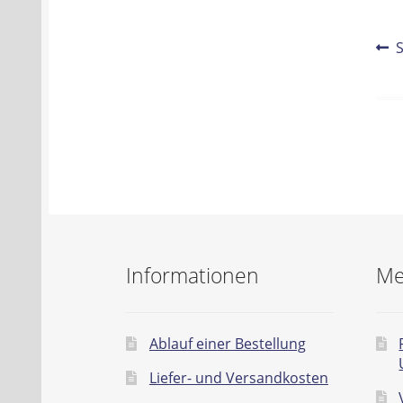
Be
V
B
Na
Informationen
Me
Ablauf einer Bestellung
Liefer- und Versandkosten