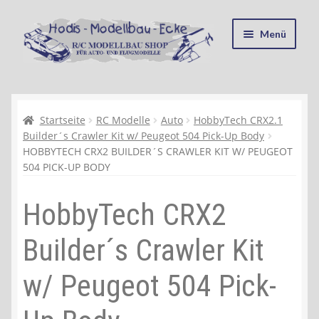
Zur
Zum
Menü
Navigation
Inhalt
springen
springen
Startseite
Kasse
Startseite
RC Modelle
Auto
HobbyTech CRX2.1
Builder´s Crawler Kit w/ Peugeot 504 Pick-Up Body
HOBBYTECH CRX2 BUILDER´S CRAWLER KIT W/ PEUGEOT
Mein Konto
504 PICK-UP BODY
Recycling, Entsorgung und Umwelt
HobbyTech CRX2
Shop
Builder´s Crawler Kit
Warenkorb
w/ Peugeot 504 Pick-
Ablauf einer Bestellung