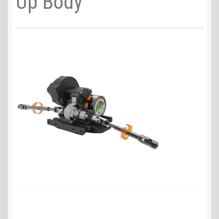
Up Body
Liefer- und Versandkosten
Zahlungsarten
Lieferzeit & Verfügbarkeit
Gutschein
Batterien- und Akku Verordnung
Elektro- und Elektronikgeräte Verordnung
Öle- und Schmierstoff Verordnung
Vereine & Foren