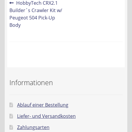
Beitrags-
Vorheriger
HobbyTech CRX2.1
Kontakt
Beitrag:
Builder´s Crawler Kit w/
Navigation
Peugeot 504 Pick-Up
AGB
Body
Widerrufsbelehrung
Datenschutzerklärung
Impressum
Informationen
Ablauf einer Bestellung
Liefer- und Versandkosten
Zahlungsarten