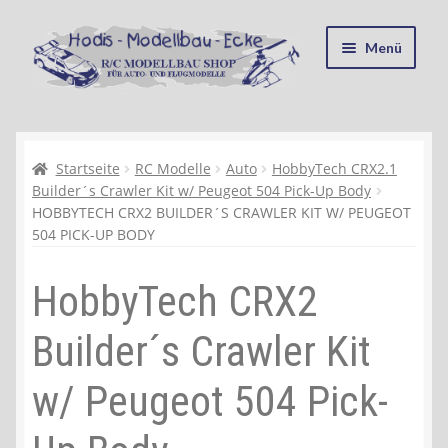
Zur
Zum
Menü
Navigation
Inhalt
springen
springen
Startseite
Kasse
Startseite
RC Modelle
Auto
HobbyTech CRX2.1
Builder´s Crawler Kit w/ Peugeot 504 Pick-Up Body
HOBBYTECH CRX2 BUILDER´S CRAWLER KIT W/ PEUGEOT
Mein Konto
504 PICK-UP BODY
Recycling, Entsorgung und Umwelt
HobbyTech CRX2
Shop
Builder´s Crawler Kit
Warenkorb
w/ Peugeot 504 Pick-
Ablauf einer Bestellung