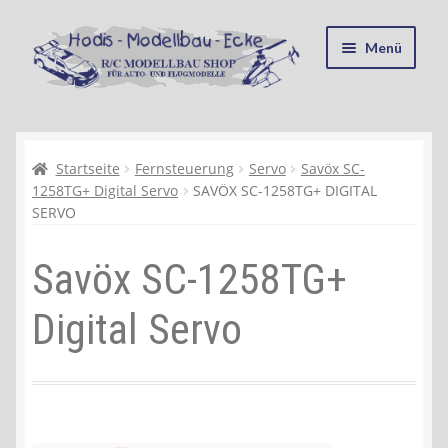
Zur
Zum
Menü
Navigation
Inhalt
springen
springen
Startseite
Kasse
Startseite
Fernsteuerung
Servo
Savöx SC-
1258TG+ Digital Servo
SAVÖX SC-1258TG+ DIGITAL
SERVO
Mein Konto
Savöx SC-1258TG+
Recycling, Entsorgung und Umwelt
Digital Servo
Shop
Warenkorb
Ablauf einer Bestellung