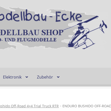
Elektronik
Zubehör
Entsorgung und Umwelt
Shop
Warenkorb
Ablauf einer Bestel
n
Lieferzeit & Verfügbarkeit
Gutschein
shido Off-Road 4×4 Trial Truck RTR
ENDURO BUSHIDO OFF-ROAD 