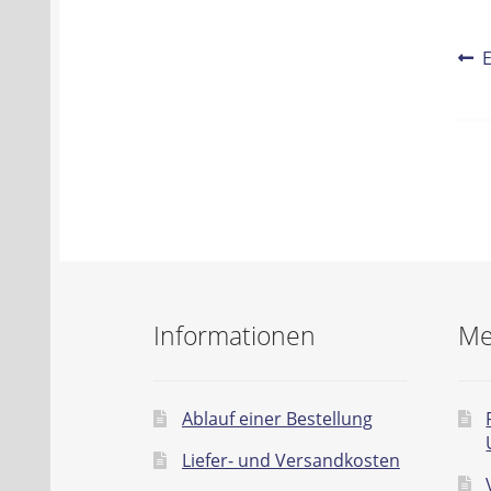
Be
V
B
Na
Informationen
Me
Ablauf einer Bestellung
Liefer- und Versandkosten