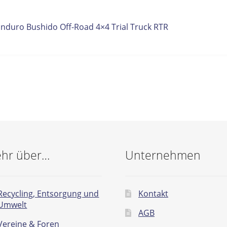
itrags-
orheriger
Enduro Bushido Off-Road 4×4 Trial Truck RTR
eitrag:
vigation
hr über…
Unternehmen
Recycling, Entsorgung und
Kontakt
Umwelt
AGB
Vereine & Foren