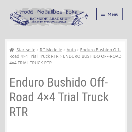
Zur
Zum
Menü
Navigation
Inhalt
springen
springen
Startseite
Kasse
Startseite
RC Modelle
Auto
Enduro Bushido Off-
Road 4×4 Trial Truck RTR
ENDURO BUSHIDO OFF-ROAD
4×4 TRIAL TRUCK RTR
Mein Konto
Enduro Bushido Off-
Recycling, Entsorgung und Umwelt
Road 4×4 Trial Truck
Shop
RTR
Warenkorb
Ablauf einer Bestellung