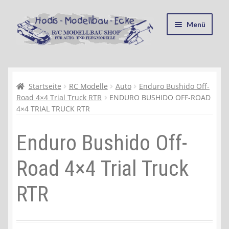
Zur
Zum
Menü
Navigation
Inhalt
springen
springen
Startseite
Kasse
Startseite
RC Modelle
Auto
Enduro Bushido Off-
Road 4×4 Trial Truck RTR
ENDURO BUSHIDO OFF-ROAD
4×4 TRIAL TRUCK RTR
Mein Konto
Enduro Bushido Off-
Recycling, Entsorgung und Umwelt
Road 4×4 Trial Truck
Shop
RTR
Warenkorb
Ablauf einer Bestellung