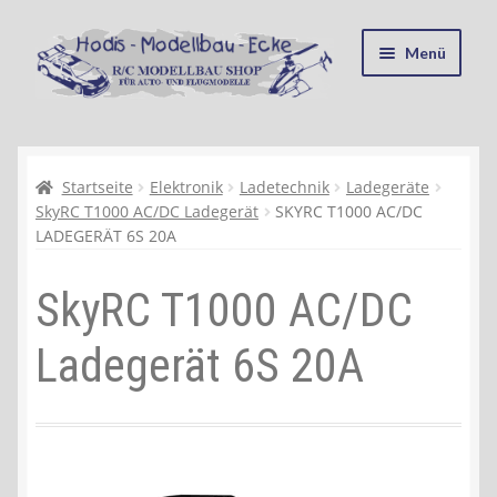
Zur
Zum
Menü
Navigation
Inhalt
springen
springen
Startseite
Kasse
Startseite
Elektronik
Ladetechnik
Ladegeräte
SkyRC T1000 AC/DC Ladegerät
SKYRC T1000 AC/DC
LADEGERÄT 6S 20A
Mein Konto
SkyRC T1000 AC/DC
Recycling, Entsorgung und Umwelt
Ladegerät 6S 20A
Shop
Warenkorb
Ablauf einer Bestellung