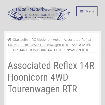
Zur
Zum
Menü
Navigation
Inhalt
springen
springen
Startseite
Kasse
Startseite
RC Modelle
Auto
Associated Reflex
14R Hoonicorn 4WD Tourenwagen RTR
ASSOCIATED
REFLEX 14R HOONICORN 4WD TOURENWAGEN RTR
Mein Konto
Associated Reflex 14R
Recycling, Entsorgung und Umwelt
Hoonicorn 4WD
Shop
Tourenwagen RTR
Warenkorb
Ablauf einer Bestellung