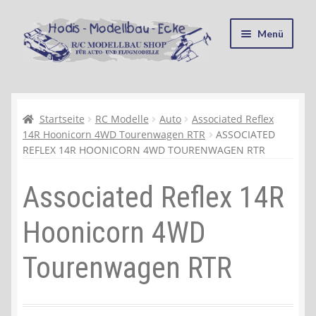
Zur
Zum
Menü
Navigation
Inhalt
springen
springen
Startseite
Kasse
Startseite
RC Modelle
Auto
Associated Reflex
14R Hoonicorn 4WD Tourenwagen RTR
ASSOCIATED
REFLEX 14R HOONICORN 4WD TOURENWAGEN RTR
Mein Konto
Associated Reflex 14R
Recycling, Entsorgung und Umwelt
Hoonicorn 4WD
Shop
Tourenwagen RTR
Warenkorb
Ablauf einer Bestellung