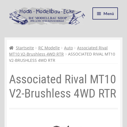
Zur
Zum
Menü
Navigation
Inhalt
springen
springen
Startseite
Kasse
Startseite
RC Modelle
Auto
Associated Rival
MT10 V2-Brushless 4WD RTR
ASSOCIATED RIVAL MT10
V2-BRUSHLESS 4WD RTR
Mein Konto
Associated Rival MT10
Recycling, Entsorgung und Umwelt
V2-Brushless 4WD RTR
Shop
Warenkorb
Ablauf einer Bestellung