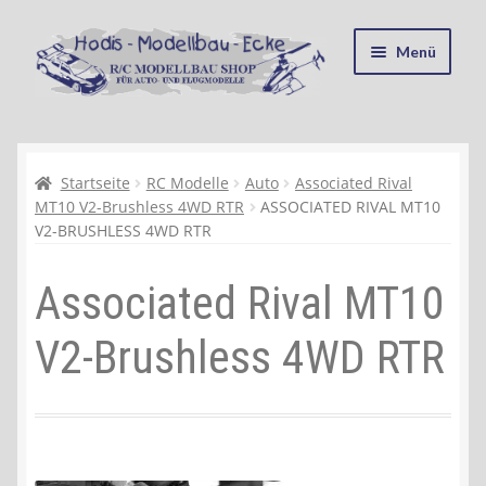
Zur
Zum
Menü
Navigation
Inhalt
springen
springen
Startseite
Kasse
Startseite
RC Modelle
Auto
Associated Rival
MT10 V2-Brushless 4WD RTR
ASSOCIATED RIVAL MT10
V2-BRUSHLESS 4WD RTR
Mein Konto
Associated Rival MT10
Recycling, Entsorgung und Umwelt
V2-Brushless 4WD RTR
Shop
Warenkorb
Ablauf einer Bestellung