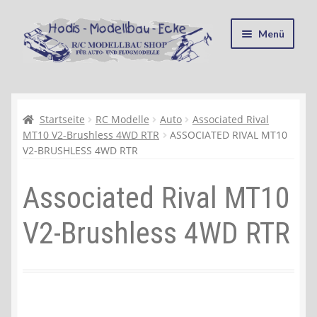
Zur
Zum
Menü
Navigation
Inhalt
springen
springen
Startseite
Kasse
Startseite
RC Modelle
Auto
Associated Rival
MT10 V2-Brushless 4WD RTR
ASSOCIATED RIVAL MT10
V2-BRUSHLESS 4WD RTR
Mein Konto
Associated Rival MT10
Recycling, Entsorgung und Umwelt
V2-Brushless 4WD RTR
Shop
Warenkorb
Ablauf einer Bestellung