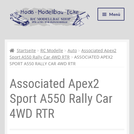
Zur
Zum
Menü
Navigation
Inhalt
springen
springen
Startseite
Kasse
Startseite
RC Modelle
Auto
Associated Apex2
Sport A550 Rally Car 4WD RTR
ASSOCIATED APEX2
SPORT A550 RALLY CAR 4WD RTR
Mein Konto
Associated Apex2
Recycling, Entsorgung und Umwelt
Sport A550 Rally Car
Shop
4WD RTR
Warenkorb
Ablauf einer Bestellung