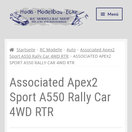
Zur
Zum
Menü
Navigation
Inhalt
springen
springen
Startseite
Kasse
Startseite
RC Modelle
Auto
Associated Apex2
Sport A550 Rally Car 4WD RTR
ASSOCIATED APEX2
SPORT A550 RALLY CAR 4WD RTR
Mein Konto
Associated Apex2
Recycling, Entsorgung und Umwelt
Sport A550 Rally Car
Shop
4WD RTR
Warenkorb
Ablauf einer Bestellung