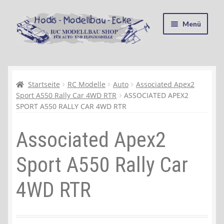
Zur
Zum
Menü
Navigation
Inhalt
springen
springen
Startseite
Kasse
Startseite
RC Modelle
Auto
Associated Apex2
Sport A550 Rally Car 4WD RTR
ASSOCIATED APEX2
SPORT A550 RALLY CAR 4WD RTR
Mein Konto
Associated Apex2
Recycling, Entsorgung und Umwelt
Sport A550 Rally Car
Shop
4WD RTR
Warenkorb
Ablauf einer Bestellung