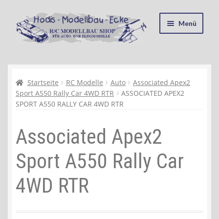
Zur
Zum
Menü
Navigation
Inhalt
springen
springen
Startseite
Kasse
Startseite
RC Modelle
Auto
Associated Apex2
Sport A550 Rally Car 4WD RTR
ASSOCIATED APEX2
SPORT A550 RALLY CAR 4WD RTR
Mein Konto
Associated Apex2
Recycling, Entsorgung und Umwelt
Sport A550 Rally Car
Shop
4WD RTR
Warenkorb
Ablauf einer Bestellung