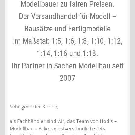
Modellbauer zu fairen Preisen.
Liefer- und Versandkosten
Der Versandhandel für Modell –
Bausätze und Fertigmodelle
Zahlungsarten
im Maßstab 1:5, 1:6, 1:8, 1:10, 1:12,
Lieferzeit & Verfügbarkeit
1:14, 1:16 und 1:18.
Gutschein
Ihr Partner in Sachen Modellbau seit
Batterien- und Akku Verordnung
2007
Elektro- und Elektronikgeräte Verordnung
Sehr geehrter Kunde,
Öle- und Schmierstoff Verordnung
als Fachhändler sind wir, das Team von Hodis –
Vereine & Foren
Modellbau – Ecke, selbstverständlich stets