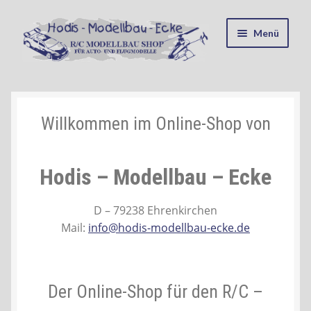
Zur
Zum
Menü
Navigation
Inhalt
springen
springen
Startseite
Kasse
Willkommen im Online-Shop von
Mein Konto
Hodis – Modellbau – Ecke
Recycling, Entsorgung und Umwelt
D – 79238 Ehrenkirchen
Mail:
info@hodis-modellbau-ecke.de
Shop
Warenkorb
Der Online-Shop für den R/C –
Ablauf einer Bestellung