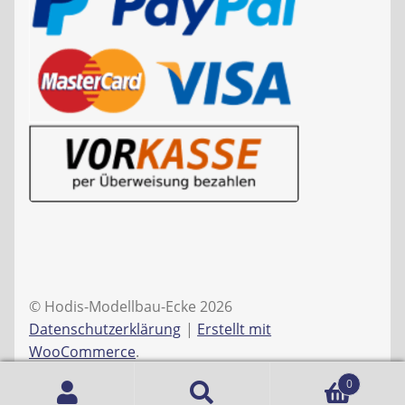
© Hodis-Modellbau-Ecke 2026
Datenschutzerklärung
Erstellt mit
WooCommerce
.
0
Suche
Suchen