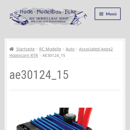
Zur
Zum
Menü
Navigation
Inhalt
springen
springen
Startseite
Kasse
Startseite
RC Modelle
Auto
Associated Apex2
Hoonicorn RTR
AE30124_15
Mein Konto
ae30124_15
Recycling, Entsorgung und Umwelt
Shop
Warenkorb
Ablauf einer Bestellung