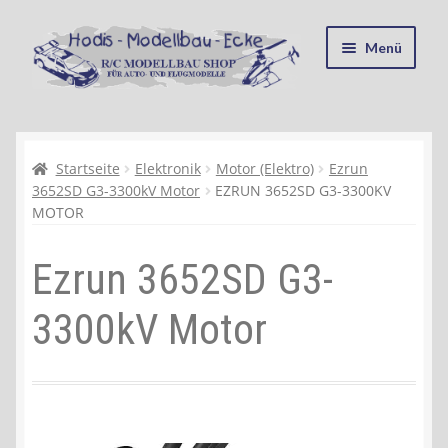
Zur
Zum
Menü
Navigation
Inhalt
springen
springen
Startseite
Kasse
Startseite
Elektronik
Motor (Elektro)
Ezrun
3652SD G3-3300kV Motor
EZRUN 3652SD G3-3300KV
MOTOR
Mein Konto
Ezrun 3652SD G3-
Recycling, Entsorgung und Umwelt
3300kV Motor
Shop
Warenkorb
Ablauf einer Bestellung