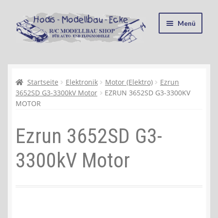
Zur
Zum
Menü
Navigation
Inhalt
springen
springen
Startseite
Kasse
Startseite
Elektronik
Motor (Elektro)
Ezrun
3652SD G3-3300kV Motor
EZRUN 3652SD G3-3300KV
MOTOR
Mein Konto
Ezrun 3652SD G3-
Recycling, Entsorgung und Umwelt
3300kV Motor
Shop
Warenkorb
Ablauf einer Bestellung