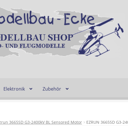
Elektronik
Zubehör
Entsorgung und Umwelt
Shop
Warenkorb
Ablauf einer Bestel
n
Lieferzeit & Verfügbarkeit
Gutschein
zrun 3665SD G3-2400kV BL Sensored Motor
EZRUN 3665SD G3-2