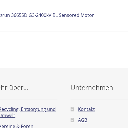
itrags-
orheriger
Ezrun 3665SD G3-2400kV BL Sensored Motor
eitrag:
vigation
hr über…
Unternehmen
Recycling, Entsorgung und
Kontakt
Umwelt
AGB
Vereine & Foren