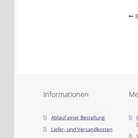
Be
V
B
Na
Informationen
Me
Ablauf einer Bestellung
Liefer- und Versandkosten