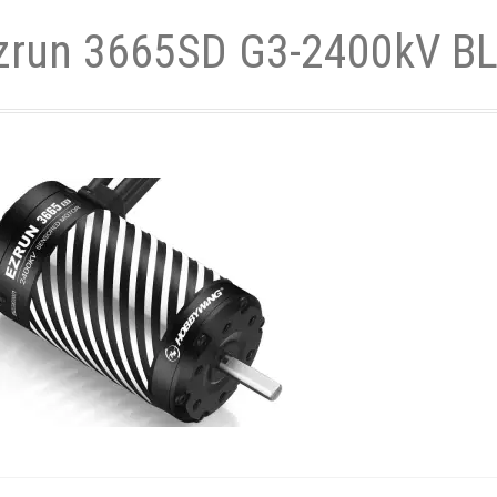
zrun 3665SD G3-2400kV BL
- und Elektronikgeräte Verordnung
ne & Foren
Kontakt
AGB
Widerrufsbelehrung