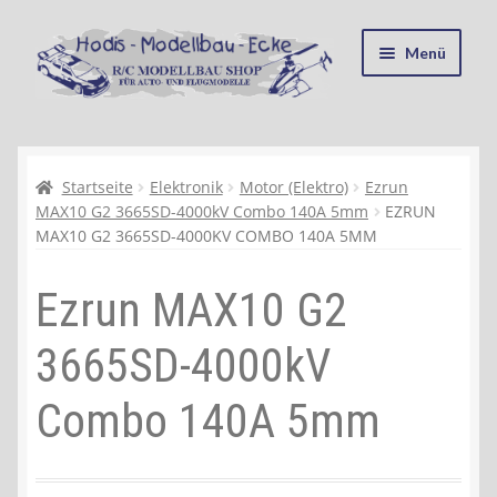
Zur
Zum
Menü
Navigation
Inhalt
springen
springen
Startseite
Kasse
Startseite
Elektronik
Motor (Elektro)
Ezrun
MAX10 G2 3665SD-4000kV Combo 140A 5mm
EZRUN
MAX10 G2 3665SD-4000KV COMBO 140A 5MM
Mein Konto
Ezrun MAX10 G2
Recycling, Entsorgung und Umwelt
3665SD-4000kV
Shop
Combo 140A 5mm
Warenkorb
Ablauf einer Bestellung