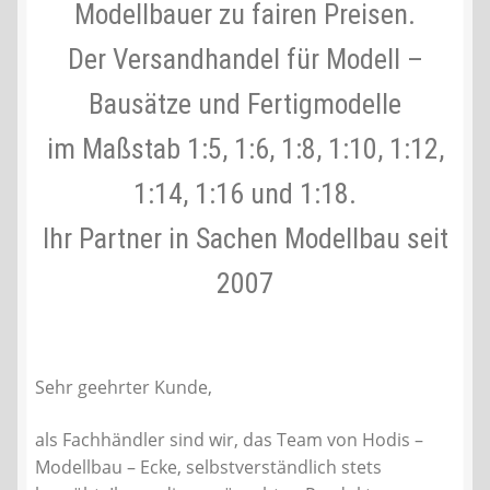
Modellbauer zu fairen Preisen.
Liefer- und Versandkosten
Der Versandhandel für Modell –
Bausätze und Fertigmodelle
Zahlungsarten
im Maßstab 1:5, 1:6, 1:8, 1:10, 1:12,
Lieferzeit & Verfügbarkeit
1:14, 1:16 und 1:18.
Gutschein
Ihr Partner in Sachen Modellbau seit
Batterien- und Akku Verordnung
2007
Elektro- und Elektronikgeräte Verordnung
Sehr geehrter Kunde,
Öle- und Schmierstoff Verordnung
als Fachhändler sind wir, das Team von Hodis –
Vereine & Foren
Modellbau – Ecke, selbstverständlich stets