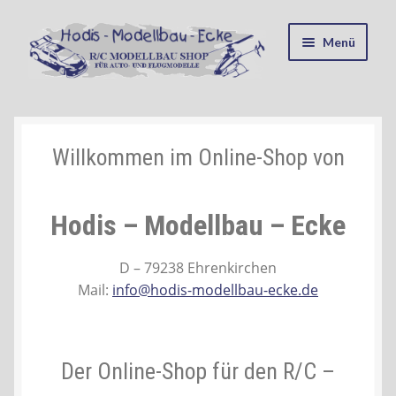
Zur
Zum
Menü
Navigation
Inhalt
springen
springen
Startseite
Kasse
Willkommen im Online-Shop von
Mein Konto
Hodis – Modellbau – Ecke
Recycling, Entsorgung und Umwelt
D – 79238 Ehrenkirchen
Mail:
info@hodis-modellbau-ecke.de
Shop
Warenkorb
Der Online-Shop für den R/C –
Ablauf einer Bestellung