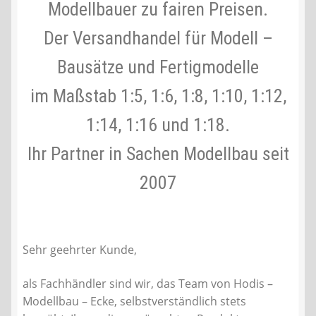
Modellbauer zu fairen Preisen.
Liefer- und Versandkosten
Der Versandhandel für Modell –
Bausätze und Fertigmodelle
Zahlungsarten
im Maßstab 1:5, 1:6, 1:8, 1:10, 1:12,
Lieferzeit & Verfügbarkeit
1:14, 1:16 und 1:18.
Gutschein
Ihr Partner in Sachen Modellbau seit
Batterien- und Akku Verordnung
2007
Elektro- und Elektronikgeräte Verordnung
Sehr geehrter Kunde,
Öle- und Schmierstoff Verordnung
als Fachhändler sind wir, das Team von Hodis –
Vereine & Foren
Modellbau – Ecke, selbstverständlich stets