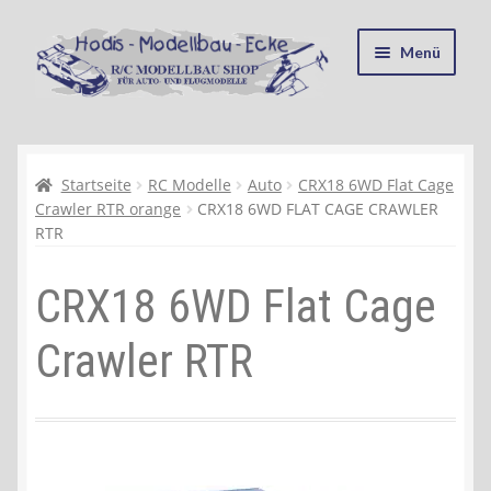
Zur
Zum
Menü
Navigation
Inhalt
springen
springen
Startseite
Kasse
Startseite
RC Modelle
Auto
CRX18 6WD Flat Cage
Crawler RTR orange
CRX18 6WD FLAT CAGE CRAWLER
RTR
Mein Konto
CRX18 6WD Flat Cage
Recycling, Entsorgung und Umwelt
Crawler RTR
Shop
Warenkorb
Ablauf einer Bestellung