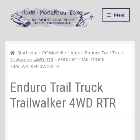
Zur
Zum
Menü
Navigation
Inhalt
springen
springen
Startseite
Kasse
Startseite
RC Modelle
Auto
Enduro Trail Truck
Trailwalker 4WD RTR
ENDURO TRAIL TRUCK
TRAILWALKER 4WD RTR
Mein Konto
Enduro Trail Truck
Recycling, Entsorgung und Umwelt
Trailwalker 4WD RTR
Shop
Warenkorb
Ablauf einer Bestellung