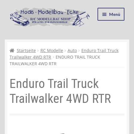
Zur
Zum
Menü
Navigation
Inhalt
springen
springen
Startseite
Kasse
Startseite
RC Modelle
Auto
Enduro Trail Truck
Trailwalker 4WD RTR
ENDURO TRAIL TRUCK
TRAILWALKER 4WD RTR
Mein Konto
Enduro Trail Truck
Recycling, Entsorgung und Umwelt
Trailwalker 4WD RTR
Shop
Warenkorb
Ablauf einer Bestellung