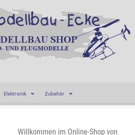
Elektronik
Zubehör
Entsorgung und Umwelt
Shop
Warenkorb
Ablauf einer Bestel
n
Lieferzeit & Verfügbarkeit
Gutschein
Willkommen im Online-Shop von