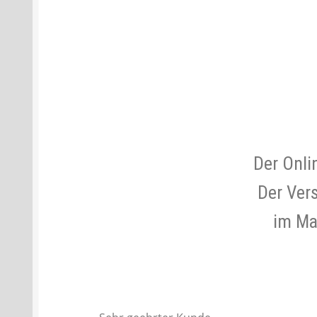
Batterien- und Akku Verordnung
Elektro
Öle- und Schmierstoff Verordnung
Verei
Datenschutzerklärung
Impressum
Der Onli
Der Ver
im Maß