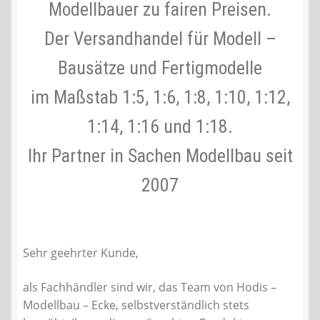
Modellbauer zu fairen Preisen.
Liefer- und Versandkosten
Der Versandhandel für Modell –
Bausätze und Fertigmodelle
Zahlungsarten
im Maßstab 1:5, 1:6, 1:8, 1:10, 1:12,
Lieferzeit & Verfügbarkeit
1:14, 1:16 und 1:18.
Gutschein
Ihr Partner in Sachen Modellbau seit
Batterien- und Akku Verordnung
2007
Elektro- und Elektronikgeräte Verordnung
Sehr geehrter Kunde,
Öle- und Schmierstoff Verordnung
als Fachhändler sind wir, das Team von Hodis –
Vereine & Foren
Modellbau – Ecke, selbstverständlich stets