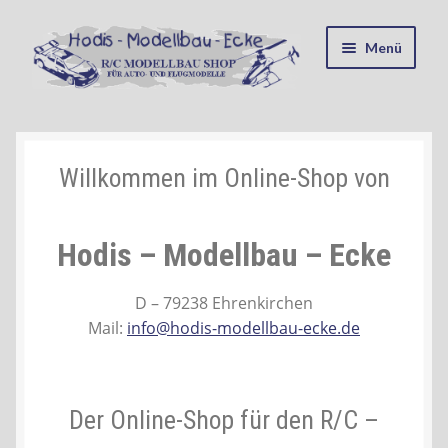
Zur
Zum
Menü
Navigation
Inhalt
springen
springen
Startseite
Kasse
Willkommen im Online-Shop von
Mein Konto
Hodis – Modellbau – Ecke
Recycling, Entsorgung und Umwelt
D – 79238 Ehrenkirchen
Mail:
info@hodis-modellbau-ecke.de
Shop
Warenkorb
Der Online-Shop für den R/C –
Ablauf einer Bestellung