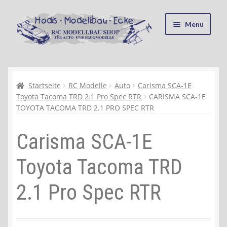
Zur
Zum
Menü
Navigation
Inhalt
springen
springen
Startseite
Kasse
Startseite
RC Modelle
Auto
Carisma SCA-1E
Toyota Tacoma TRD 2.1 Pro Spec RTR
CARISMA SCA-1E
TOYOTA TACOMA TRD 2.1 PRO SPEC RTR
Mein Konto
Carisma SCA-1E
Recycling, Entsorgung und Umwelt
Toyota Tacoma TRD
Shop
2.1 Pro Spec RTR
Warenkorb
Ablauf einer Bestellung